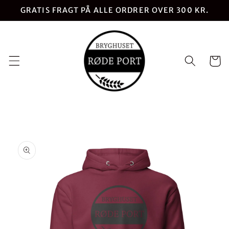
Gå til
GRATIS FRAGT PÅ ALLE ORDRER OVER 300 KR.
indhold
Indkøbsk
 til
oduktoplysninger