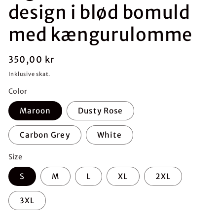
design i blød bomuld
med kængurulomme
Normalpris
350,00 kr
Inklusive skat.
Color
Maroon
Dusty Rose
Carbon Grey
White
Size
S
M
L
XL
2XL
3XL