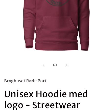
Åbn
mediet
1
af
1
/
3
i
modus
Bryghuset Røde Port
Unisex Hoodie med
logo - Streetwear