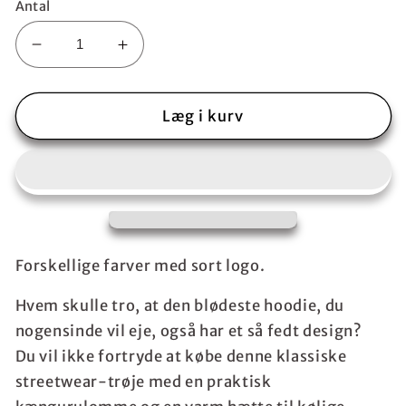
Antal
Reducer
Øg
antallet
antallet
for
for
Unisex
Unisex
Læg i kurv
Hoodie
Hoodie
med
med
logo
logo
-
-
Streetwear
Streetwear
design
design
i
i
Forskellige farver med sort logo.
blød
blød
bomuld
bomuld
Hvem skulle tro, at den blødeste hoodie, du
med
med
nogensinde vil eje, også har et så fedt design?
kængurulomme
kængurulomme
Du vil ikke fortryde at købe denne klassiske
streetwear-trøje med en praktisk