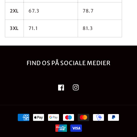
2XL
67.3
78.7
3XL
71.1
81.3
FIND OS PÅ SOCIALE MEDIER
Facebook
Instagram
Betalingsmetoder